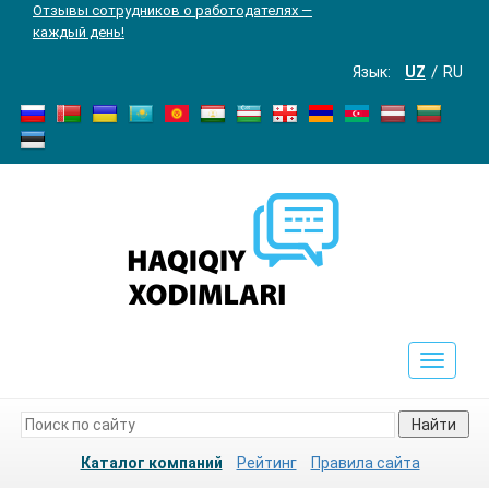
Отзывы сотрудников о работодателях —
каждый день!
Язык:
UZ
RU
Toggle
navigat
Найти
Каталог компаний
Рейтинг
Правила сайта