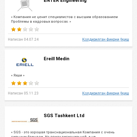
ENTER Engineering
« Компания не ценит специалистов с высшим образованием
Проблемы в кадровых вопросах. »
Написан 04.07.24
Қолдирилган фикрни ўқиш
Ereill Medin
« Яхши »
Написан 05.11.23
Қолдирилган фикрни ўқиш
SGS Tashkent Ltd
« SGS - это хорошая транснациональная Компания с очень
сильным брендом. Но ввиду региональной, а не