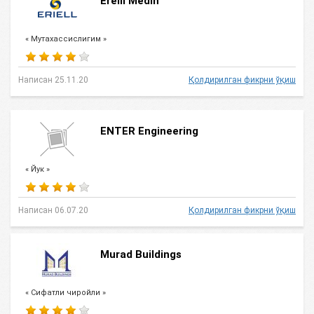
Ereill Medin
« Мутахассислигим »
Написан 25.11.20
Қолдирилган фикрни ўқиш
ENTER Engineering
« Йук »
Написан 06.07.20
Қолдирилган фикрни ўқиш
Murad Buildings
« Сифатли чиройли »