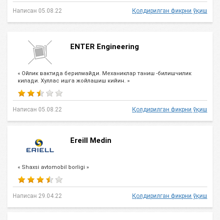
Написан 05.08.22
Қолдирилган фикрни ўқиш
ENTER Engineering
« Ойлик вактида берилмайди. Механиклар таниш -билишчилик
килади. Хуллас ишга жойлашиш кийин. »
Написан 05.08.22
Қолдирилган фикрни ўқиш
Ereill Medin
« Shaxsi avtomobil borligi »
Написан 29.04.22
Қолдирилган фикрни ўқиш