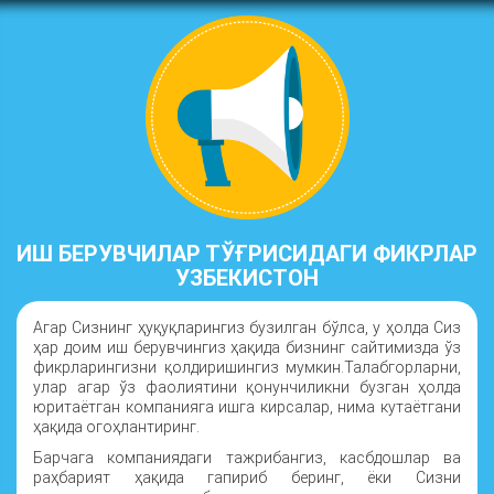
ИШ БЕРУВЧИЛАР ТЎҒРИСИДАГИ ФИКРЛАР
УЗБЕКИСТОН
Агар Сизнинг ҳуқуқларингиз бузилган бўлса, у ҳолда Сиз
ҳар доим иш берувчингиз ҳақида бизнинг сайтимизда ўз
фикрларингизни қолдиришингиз мумкин.Талабгорларни,
улар агар ўз фаолиятини қонунчиликни бузган ҳолда
юритаётган компанияга ишга кирсалар, нима кутаётгани
ҳақида огоҳлантиринг.
Барчага компаниядаги тажрибангиз, касбдошлар ва
раҳбарият ҳақида гапириб беринг, ёки Сизни