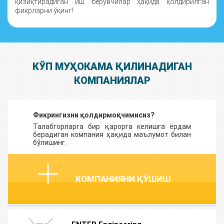
қизиқтирадиган иш берувчилар ҳақида қолдирилган
фикрларни ўқинг!
КЎП МУҲОКАМА ҚИЛИНАДИГАН
КОМПАНИЯЛАР
Фикрингизни қолдирмоқчимисиз?
Талабгорларга бир қарорга келишга ёрдам
берадиган компания ҳақида маълумот билан
бўлишинг.
КОМПАНИЯНИ ҚЎШИШ