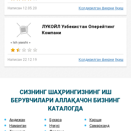
Написан 12.05.20
Қолдирилган фикрни ўқиш
ЛУКОЙЛ Узбекистан Оперейтинг
Компани
« Ish yaxshi »
Написан 22.12.19
Қолдирилган фикрни ўқиш
СИЗНИНГ ШАҲРИНГИЗНИНГ ИШ
БЕРУВЧИЛАРИ АЛЛАҚАЧОН БИЗНИНГ
КАТАЛОГДА
Андижан
Бухара
Карши
Наманган
Нукус
Самарканд