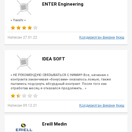
ENTER Engineering
« Yaxshi »
Написан 27.01.22
Қолдирилган фикрни ўқиш
IDEA SOFT
« НЕ РЕКОМЕНДУЮ СВЯЗЫВАТЬСЯ С НИМИ!!! Все, начиная с
контракта заканчивая «бонусами» оказалось ложью, также
пытались подсунуть абсурдный контракт. После того как
отработав месяц я отказался продолжить… »
Написан 09.12.21
Қолдирилган фикрни ўқиш
Ereill Medin