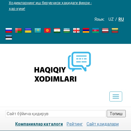
Ходимларнинг иш берувчиси ҳақидаги фикри -
ҳар куни!
Язык:
UZ
RU
Toggle
navigat
Топиш
Компаниялар каталоги
Рейтинг
Сайт қоидалари