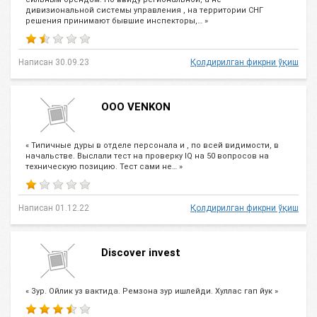
дивизиональной системы управления , на территории СНГ
решения принимают бывшие инспекторы,… »
Написан 30.09.23
Қолдирилган фикрни ўқиш
ООО VENKON
« Типичные дуры в отделе персонала и , по всей видимости, в
начальстве. Выслали тест на проверку IQ на 50 вопросов на
техническую позицию. Тест сами не… »
Написан 01.12.22
Қолдирилган фикрни ўқиш
Discover invest
« Зур. Ойлик уз вактида. Ремзона зур ишлейди. Хуллас гап йук »