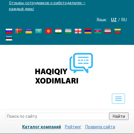
Отзывы сотрудников о работодателях —
каждый день!
Язык:
UZ
RU
Toggle
navigat
Найти
Каталог компаний
Рейтинг
Правила сайта