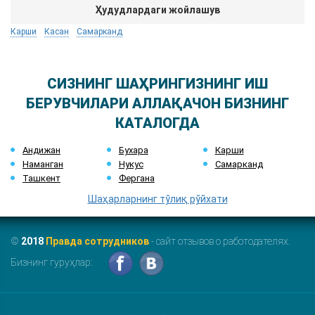
Ҳудудлардаги жойлашув
Карши
Касан
Самарканд
СИЗНИНГ ШАҲРИНГИЗНИНГ ИШ
БЕРУВЧИЛАРИ АЛЛАҚАЧОН БИЗНИНГ
КАТАЛОГДА
Андижан
Бухара
Карши
Наманган
Нукус
Самарканд
Ташкент
Фергана
Шаҳарларнинг тўлиқ рўйхати
©
2018
Правда сотрудников
- сайт отзывов о работодателях.
Бизнинг гуруҳлар: