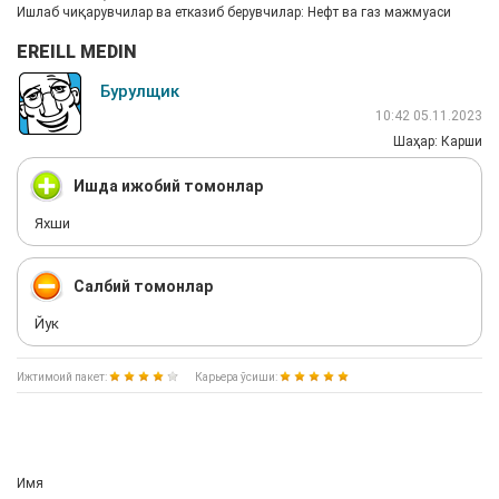
Ишлаб чиқарувчилар ва етказиб берувчилар: Нефт ва газ мажмуаси
EREILL MEDIN
Бурулщик
10:42 05.11.2023
Шаҳар: Карши
Ишда ижобий томонлар
Яхши
Салбий томонлар
Йук
Ижтимоий пакет:
Карьера ўсиши:
Имя