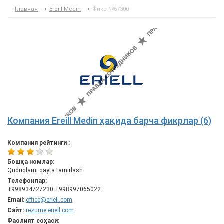
Главная
Ereill Medin
Фикр №67300
Компания Ereill Medin ҳақида барча фикрлар (6)
Компания рейтинги :
Бошқа номлар:
Quduqlarni qayta tamirlash
Телефонлар:
+998934727230 +998997065022
Email:
office@eriell.com
Сайт:
rezume.eriell.com
Фаолият соҳаси: