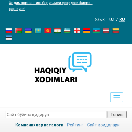
Ходимларнинг иш берувчиси ҳақидаги фикри -
ҳар куни!
Язык:
UZ
RU
Toggle
navigat
Топиш
Компаниялар каталоги
Рейтинг
Сайт қоидалари