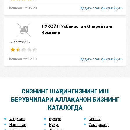
Написан 12.05.20
Қолдирилган фикрни ўқиш
ЛУКОЙЛ Узбекистан Оперейтинг
Компани
« Ish yaxshi »
Написан 22.12.19
Қолдирилган фикрни ўқиш
СИЗНИНГ ШАҲРИНГИЗНИНГ ИШ
БЕРУВЧИЛАРИ АЛЛАҚАЧОН БИЗНИНГ
КАТАЛОГДА
Андижан
Бухара
Карши
Наманган
Нукус
Самарканд