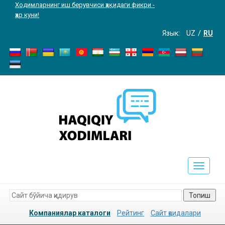
Ходимларнинг иш берувчиси ҳақидаги фикри -
ҳар куни!
Язык:
UZ
RU
Toggle
navigati
Топиш
Компаниялар каталоги
Рейтинг
Сайт қоидалари