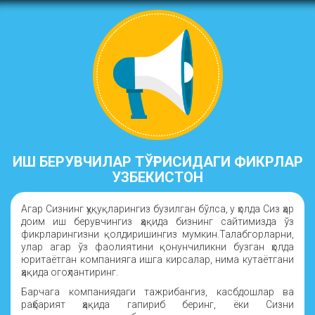
ИШ БЕРУВЧИЛАР ТЎҒРИСИДАГИ ФИКРЛАР
УЗБЕКИСТОН
Агар Сизнинг ҳуқуқларингиз бузилган бўлса, у ҳолда Сиз ҳар
доим иш берувчингиз ҳақида бизнинг сайтимизда ўз
фикрларингизни қолдиришингиз мумкин.Талабгорларни,
улар агар ўз фаолиятини қонунчиликни бузган ҳолда
юритаётган компанияга ишга кирсалар, нима кутаётгани
ҳақида огоҳлантиринг.
Барчага компаниядаги тажрибангиз, касбдошлар ва
раҳбарият ҳақида гапириб беринг, ёки Сизни