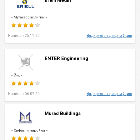
Ereill Medin
« Мутахассислигим »
Написан 25.11.20
Қолдирилган фикрни ўқиш
ENTER Engineering
« Йук »
Написан 06.07.20
Қолдирилган фикрни ўқиш
Murad Buildings
« Сифатли чиройли »