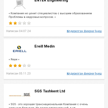
ENTER Engineering
« Компания не ценит специалистов с высшим образованием
Проблемы в кадровых вопросах. »
Написан 04.07.24
Қолдирилган фикрни ўқиш
Ereill Medin
« Яхши »
Написан 05.11.23
Қолдирилган фикрни ўқиш
SGS Tashkent Ltd
« SGS - это хорошая транснациональная Компания с очень
сильным брендом. Но ввиду региональной, а не