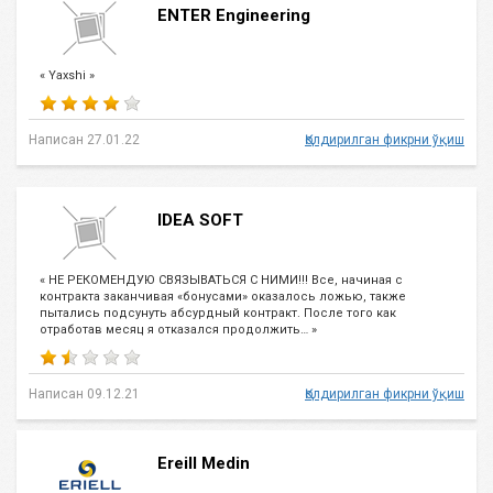
ENTER Engineering
« Yaxshi »
Написан 27.01.22
Қолдирилган фикрни ўқиш
IDEA SOFT
« НЕ РЕКОМЕНДУЮ СВЯЗЫВАТЬСЯ С НИМИ!!! Все, начиная с
контракта заканчивая «бонусами» оказалось ложью, также
пытались подсунуть абсурдный контракт. После того как
отработав месяц я отказался продолжить… »
Написан 09.12.21
Қолдирилган фикрни ўқиш
Ereill Medin