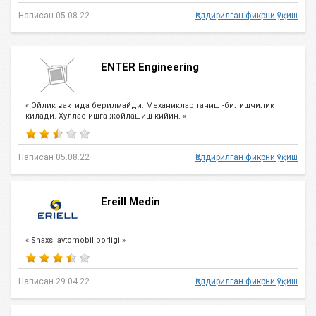
Написан 05.08.22
Қолдирилган фикрни ўқиш
ENTER Engineering
« Ойлик вактида берилмайди. Механиклар таниш -билишчилик
килади. Хуллас ишга жойлашиш кийин. »
Написан 05.08.22
Қолдирилган фикрни ўқиш
Ereill Medin
« Shaxsi avtomobil borligi »
Написан 29.04.22
Қолдирилган фикрни ўқиш