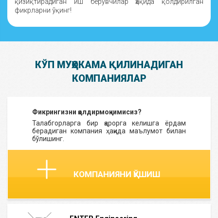
қизиқтирадиган иш берувчилар ҳақида қолдирилган
фикрларни ўқинг!
КЎП МУҲОКАМА ҚИЛИНАДИГАН
КОМПАНИЯЛАР
Фикрингизни қолдирмоқчимисиз?
Талабгорларга бир қарорга келишга ёрдам
берадиган компания ҳақида маълумот билан
бўлишинг.
КОМПАНИЯНИ ҚЎШИШ